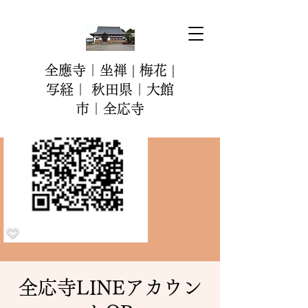
全應寺｜坐禅 | 梅花 |
写経｜ 秋田県｜大館
市｜全応寺
全応寺LINEアカウン