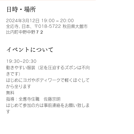
日時・場所
2024年3月12日 19:00 – 20:00
全応寺, 日本、〒018-5722 秋田県大館市
比内町中野中野７２
イベントについて
19:30~20:30
動きやすい服装（足を圧迫するズボンは不向
きです）
はじめにヨガやボディワークで軽くほぐして
から坐ります
無料
指導：全應寺住職　佐藤宗明
はじめて参加の方は事前連絡をお願い致しま
す