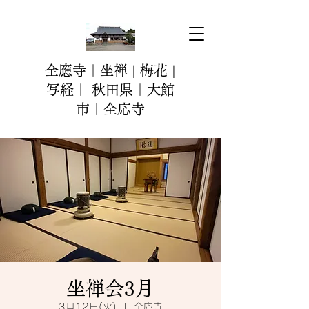
全應寺｜坐禅 | 梅花 |
写経｜ 秋田県｜大館
市｜全応寺
坐禅会3月
3月12日(火)
  |  
全応寺