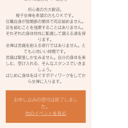
初心者の方大歓迎。
椅子坐禅を希望の方もＯＫです。
住職自身が股関節の関係で両足組めません。
足を組むことを強要することはありません。
それぞれの身体特性に配慮して調える道を探
ります。
坐禅は苦痛を耐える修行ではありません。と
ても心地いい時間です。
苦痛は緊張しか生みません。自分の身体を楽
しむ、受け入れる、そんなスタンスでいきま
しょう。
はじめに身体をほぐすボディワークをしてか
ら坐禅に入ります。
お申し込みの受付は終了しまし
た。
他のイベントを見る