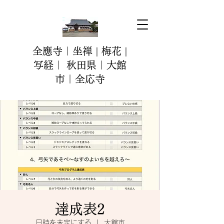
全應寺｜坐禅 | 梅花 |
写経｜ 秋田県｜大館
市｜全応寺
達成表2
日時を未定にする
  |  
大館市