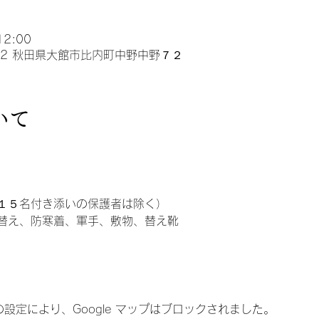
12:00
722 秋田県大館市比内町中野中野７２
いて
１５名付き添いの保護者は除く）
替え、防寒着、軍手、敷物、替え靴
）
 の設定により、Google マップはブロックされました。