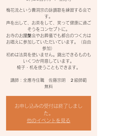
梅花流という曹洞宗の詠讃歌を練習する会で
す。
声を出して、お茶をして、笑って健康に過ご
そうをコンセプトに。
お寺のお涅槃会やお葬儀でも都合のつく方は
お唱えに参加していただいています。（自由
参加）
初めは法具を使いません。貸出できるものも
いくつか用意しています。
椅子・机を使うこともできます。
講師：全應寺住職 佐藤宗明 ２級師範
無料
お申し込みの受付は終了しまし
た。
他のイベントを見る