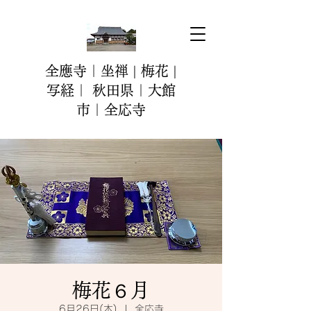
全應寺｜坐禅 | 梅花 |
写経｜ 秋田県｜大館
市｜全応寺
梅花６月
6月26日(木)
  |  
全応寺